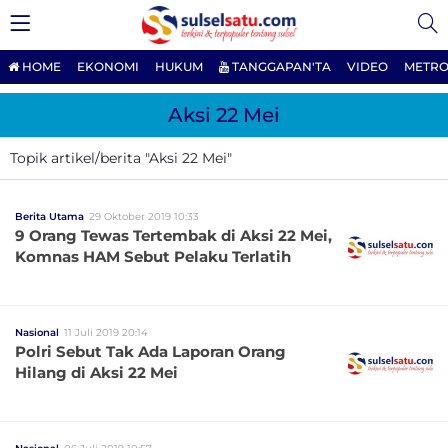
HOME
EKONOMI
HUKUM
TANGGAPAN'TA
VIDEO
METRO
Aksi 22 Mei
Topik artikel/berita "Aksi 22 Mei"
Berita Utama
29 Oktober 2019 10:33
9 Orang Tewas Tertembak di Aksi 22 Mei,
Komnas HAM Sebut Pelaku Terlatih
Nasional
11 Juli 2019 20:14
Polri Sebut Tak Ada Laporan Orang
Hilang di Aksi 22 Mei