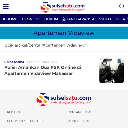
HOME
EKONOMI
HUKUM
TANGGAPAN'TA
VIDEO
METRO
Apartemen Vidaview
Topik artikel/berita "Apartemen Vidaview"
Berita Utama
21 Februari 2021 01:03
Polisi Amankan Dua PSK Online di
Apartemen Vidaview Makassar
REDAKSI
TENTANG KAMI
PEDOMAN MEDIA SIBER
KONTAK KAMI