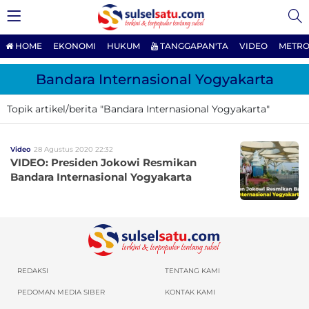
HOME
EKONOMI
HUKUM
TANGGAPAN'TA
VIDEO
METRO
Bandara Internasional Yogyakarta
Topik artikel/berita "Bandara Internasional Yogyakarta"
Video
28 Agustus 2020 22:32
VIDEO: Presiden Jokowi Resmikan
Bandara Internasional Yogyakarta
REDAKSI
TENTANG KAMI
PEDOMAN MEDIA SIBER
KONTAK KAMI