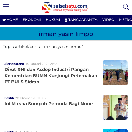
HOME
EKONOMI
HUKUM
TANGGAPAN'TA
VIDEO
METRO
irman yasin limpo
Topik artikel/berita "irman yasin limpo"
Ajattapareng
14 Januari 2022 21:53
Dirut RNI dan Asdep Industri Pangan
Kementrian BUMN Kunjungi Peternakan
PT BULS Sidrap
Politik
28 Oktober 2020 15:20
Ini Makna Sumpah Pemuda Bagi None