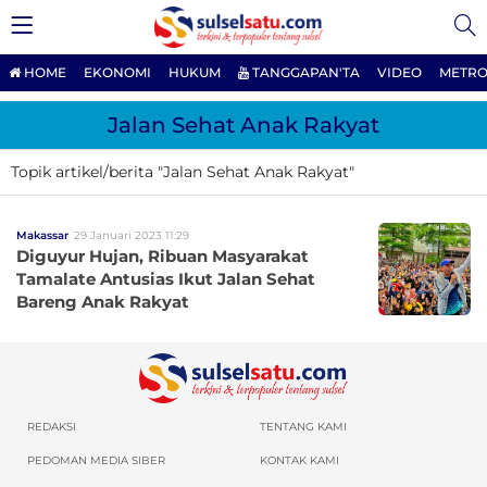
HOME
EKONOMI
HUKUM
TANGGAPAN'TA
VIDEO
METRO
Jalan Sehat Anak Rakyat
Topik artikel/berita "Jalan Sehat Anak Rakyat"
Makassar
29 Januari 2023 11:29
Diguyur Hujan, Ribuan Masyarakat
Tamalate Antusias Ikut Jalan Sehat
Bareng Anak Rakyat
REDAKSI
TENTANG KAMI
PEDOMAN MEDIA SIBER
KONTAK KAMI