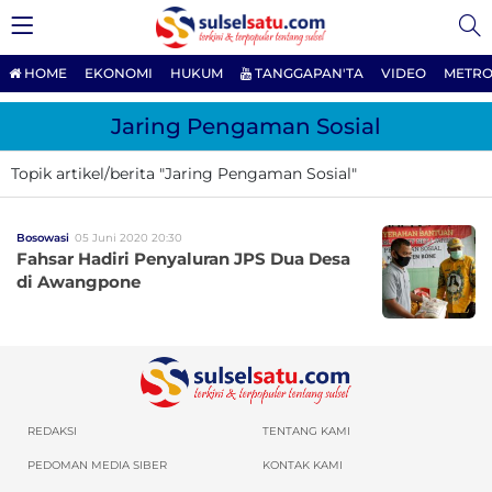
HOME
EKONOMI
HUKUM
TANGGAPAN'TA
VIDEO
METRO
Jaring Pengaman Sosial
Topik artikel/berita "Jaring Pengaman Sosial"
Bosowasi
05 Juni 2020 20:30
Fahsar Hadiri Penyaluran JPS Dua Desa
di Awangpone
REDAKSI
TENTANG KAMI
PEDOMAN MEDIA SIBER
KONTAK KAMI