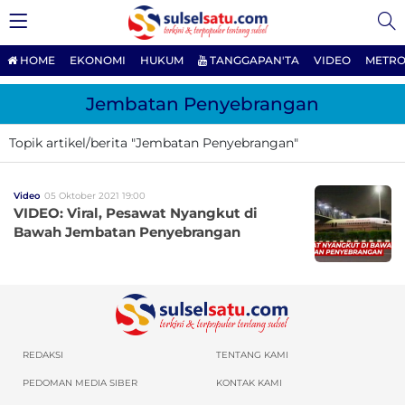
HOME
EKONOMI
HUKUM
TANGGAPAN'TA
VIDEO
METRO
Jembatan Penyebrangan
Topik artikel/berita "Jembatan Penyebrangan"
Video
05 Oktober 2021 19:00
VIDEO: Viral, Pesawat Nyangkut di
Bawah Jembatan Penyebrangan
REDAKSI
TENTANG KAMI
PEDOMAN MEDIA SIBER
KONTAK KAMI