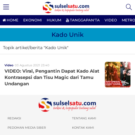
HOME
EKONOMI
HUKUM
TANGGAPAN'TA
VIDEO
METRO
Kado Unik
Topik artikel/berita "Kado Unik"
Video
03 Agustus 2021 23:40
VIDEO: Viral, Pengantin Dapat Kado Alat
Kontrasepsi dan Tisu Magic dari Tamu
Undangan
REDAKSI
TENTANG KAMI
PEDOMAN MEDIA SIBER
KONTAK KAMI