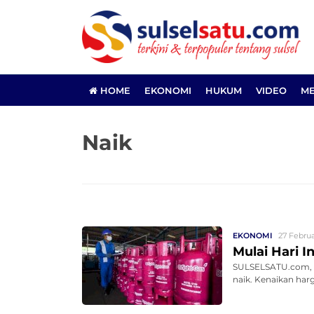
HOME
EKONOMI
HUKUM
VIDEO
ME
Naik
EKONOMI
27 Februa
Mulai Hari I
SULSELSATU.com, JA
naik. Kenaikan har