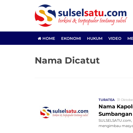
HOME
EKONOMI
HUKUM
VIDEO
ME
Nama Dicatut
TURATEA
31 Oktobe
Nama Kapol
Sumbangan
SULSELSATU.com, 
mengimbau masyar
yang me...