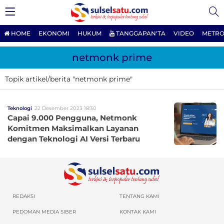
HOME
EKONOMI
HUKUM
TANGGAPAN'TA
VIDEO
METRO
netmonk prime
Topik artikel/berita "netmonk prime"
Teknologi
22 Desember 2023 18:30
Capai 9.000 Pengguna, Netmonk
Komitmen Maksimalkan Layanan
dengan Teknologi AI Versi Terbaru
REDAKSI
TENTANG KAMI
PEDOMAN MEDIA SIBER
KONTAK KAMI