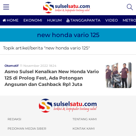
HOME
EKONOMI
HUKUM
TANGGAPAN'TA
VIDEO
METRO
new honda vario 125
Topik artikel/berita "new honda vario 125"
Otomotif
11 November 2022 18:24
Asmo Sulsel Kenalkan New Honda Vario
125 di Prolog Fest, Ada Potongan
Angsuran dan Cashback Rp1 Juta
REDAKSI
TENTANG KAMI
PEDOMAN MEDIA SIBER
KONTAK KAMI