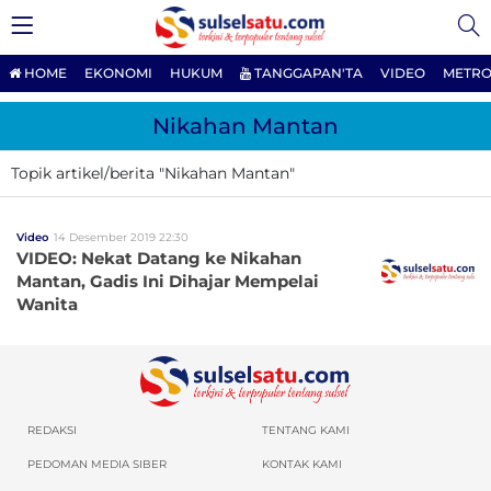
HOME
EKONOMI
HUKUM
TANGGAPAN'TA
VIDEO
METRO
Nikahan Mantan
Topik artikel/berita "Nikahan Mantan"
Video
14 Desember 2019 22:30
VIDEO: Nekat Datang ke Nikahan
Mantan, Gadis Ini Dihajar Mempelai
Wanita
REDAKSI
TENTANG KAMI
PEDOMAN MEDIA SIBER
KONTAK KAMI