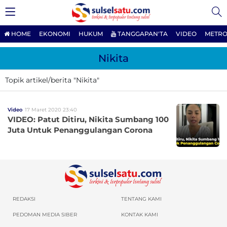
HOME
EKONOMI
HUKUM
TANGGAPAN'TA
VIDEO
METRO
Nikita
Topik artikel/berita "Nikita"
Video
17 Maret 2020 23:40
VIDEO: Patut Ditiru, Nikita Sumbang 100
Juta Untuk Penanggulangan Corona
REDAKSI
TENTANG KAMI
PEDOMAN MEDIA SIBER
KONTAK KAMI