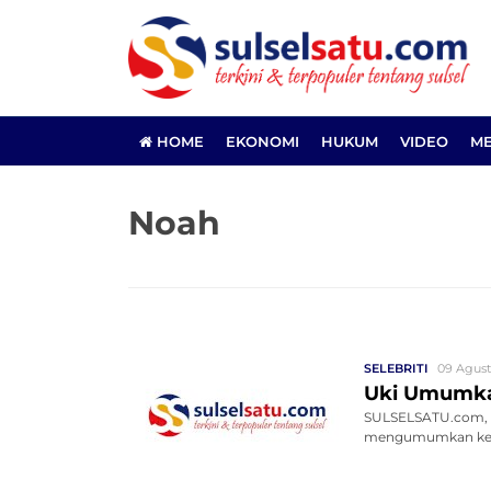
HOME
EKONOMI
HUKUM
VIDEO
ME
Noah
SELEBRITI
09 Agust
Uki Umumka
SULSELSATU.com, J
mengumumkan kelua