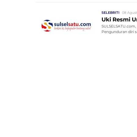
SELEBRITI
08 Agust
Uki Resmi U
SULSELSATU.com, J
Pengunduran diri s