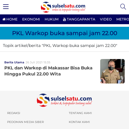
HOME
EKONOMI
HUKUM
TANGGAPAN'TA
VIDEO
METRO
PKL Warkop buka sampai jam 22.00
Topik artikel/berita "PKL Warkop buka sampai jam 22.00"
Berita Utama
26 Juli 2021 15:35
PKL dan Warkop di Makassar Bisa Buka
Hingga Pukul 22.00 Wita
REDAKSI
TENTANG KAMI
PEDOMAN MEDIA SIBER
KONTAK KAMI