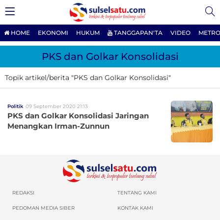
HOME
EKONOMI
HUKUM
TANGGAPAN'TA
VIDEO
METRO
PKS dan Golkar Konsolidasi
Topik artikel/berita "PKS dan Golkar Konsolidasi"
Politik
09 September 2020 21:13
PKS dan Golkar Konsolidasi Jaringan
Menangkan Irman-Zunnun
REDAKSI
TENTANG KAMI
PEDOMAN MEDIA SIBER
KONTAK KAMI