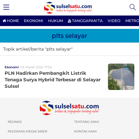
HOME
EKONOMI
HUKUM
TANGGAPAN'TA
VIDEO
METRO
plts selayar
Topik artikel/berita "plts selayar"
Ekonomi
02 Maret 2022 17:02
PLN Hadirkan Pembangkit Listrik
Tenaga Surya Hybrid Terbesar di Selayar
Sulsel
REDAKSI
TENTANG KAMI
PEDOMAN MEDIA SIBER
KONTAK KAMI