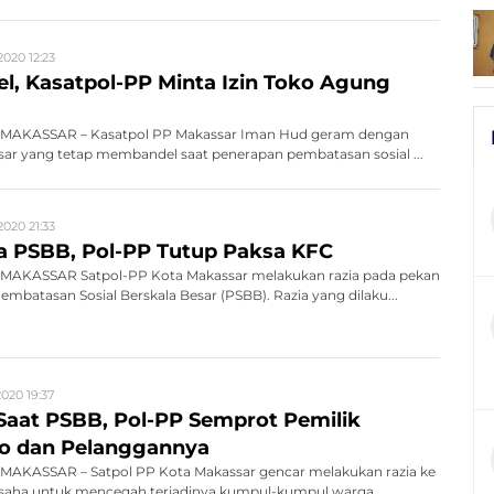
2020 12:23
el, Kasatpol-PP Minta Izin Toko Agung
MAKASSAR – Kasatpol PP Makassar Iman Hud geram dengan
ar yang tetap membandel saat penerapan pembatasan sosial ...
2020 21:33
 PSBB, Pol-PP Tutup Paksa KFC
MAKASSAR Satpol-PP Kota Makassar melakukan razia pada pekan
mbatasan Sosial Berskala Besar (PSBB). Razia yang dilaku...
2020 19:37
Saat PSBB, Pol-PP Semprot Pemilik
o dan Pelanggannya
AKASSAR – Satpol PP Kota Makassar gencar melakukan razia ke
saha untuk mencegah terjadinya kumpul-kumpul warga...