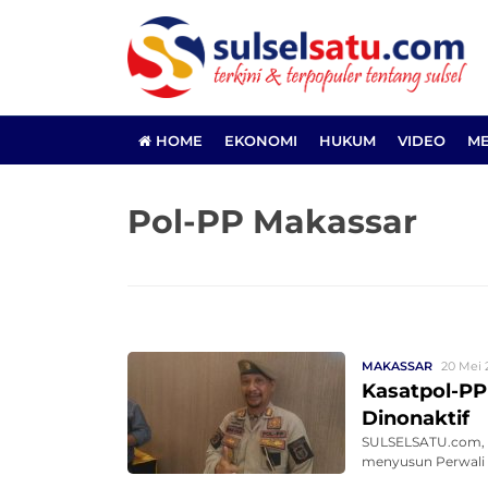
HOME
EKONOMI
HUKUM
VIDEO
ME
Pol-PP Makassar
MAKASSAR
20 Mei 
Kasatpol-PP
Dinonaktif
SULSELSATU.com, M
menyusun Perwali 