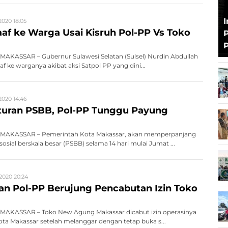
2020 18:05
af ke Warga Usai Kisruh Pol-PP Vs Toko
P
P
AKASSAR – Gubernur Sulawesi Selatan (Sulsel) Nurdin Abdullah
 ke warganya akibat aksi Satpol PP yang dini...
2020 14:46
turan PSBB, Pol-PP Tunggu Payung
MAKASSAR – Pemerintah Kota Makassar, akan memperpanjang
sial berskala besar (PSBB) selama 14 hari mulai Jumat ...
2020 20:24
an Pol-PP Berujung Pencabutan Izin Toko
AKASSAR – Toko New Agung Makassar dicabut izin operasinya
ta Makassar setelah melanggar dengan tetap buka s...