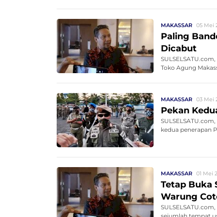
MAKASSAR
05 Mei 
Paling Band
Dicabut
SULSELSATU.com, 
Toko Agung Makass
MAKASSAR
03 Mei 
Pekan Kedua
SULSELSATU.com, 
kedua penerapan Pe
MAKASSAR
01 Mei 
Tetap Buka 
Warung Cot
SULSELSATU.com, M
sejumlah tempat u