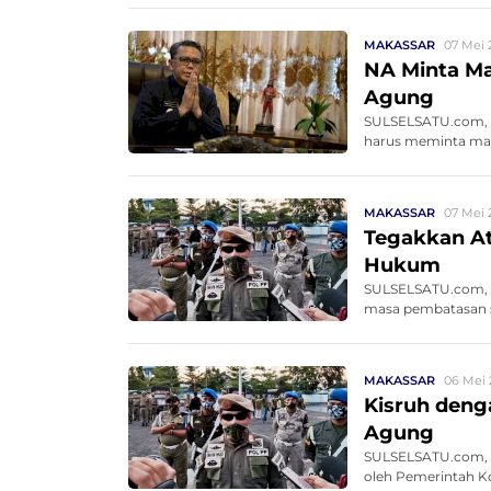
MAKASSAR
07 Mei 
NA Minta Ma
Agung
SULSELSATU.com, M
harus meminta maaf
MAKASSAR
07 Mei 
Tegakkan A
Hukum
SULSELSATU.com, 
masa pembatasan so
MAKASSAR
06 Mei 
Kisruh deng
Agung
SULSELSATU.com, M
oleh Pemerintah Ko