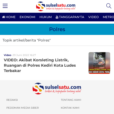
HOME
EKONOMI
HUKUM
TANGGAPAN'TA
VIDEO
METRO
Polres
Topik artikel/berita "Polres"
Video
29 Juni 2022 16:27
VIDEO: Akibat Korsleting Listrik,
Ruangan di Polres Kediri Kota Ludes
Terbakar
REDAKSI
TENTANG KAMI
PEDOMAN MEDIA SIBER
KONTAK KAMI