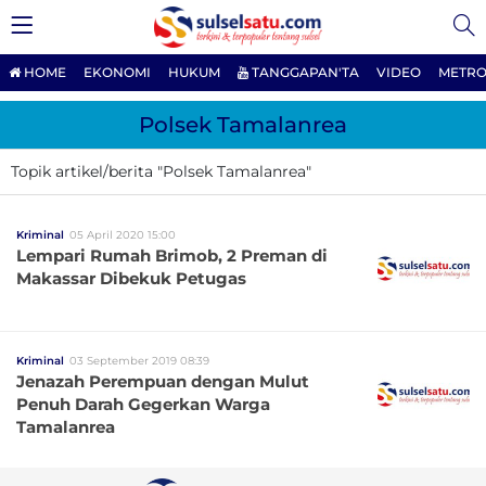
HOME
EKONOMI
HUKUM
TANGGAPAN'TA
VIDEO
METRO
Polsek Tamalanrea
Topik artikel/berita "Polsek Tamalanrea"
Kriminal
05 April 2020 15:00
Lempari Rumah Brimob, 2 Preman di
Makassar Dibekuk Petugas
Kriminal
03 September 2019 08:39
Jenazah Perempuan dengan Mulut
Penuh Darah Gegerkan Warga
Tamalanrea