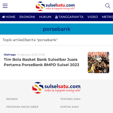
HOME
EKONOMI
HUKUM
TANGGAPAN'TA
VIDEO
METRO
porsebank
Topik artikel/berita "porsebank"
Olahraga
13 Agustus 2023 21:06
Tim Bola Basket Bank Sulselbar Juara
Pertama PorseBank BMPD Sulsel 2023
REDAKSI
TENTANG KAMI
PEDOMAN MEDIA SIBER
KONTAK KAMI