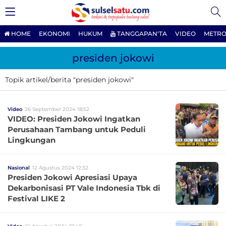
HOME
EKONOMI
HUKUM
TANGGAPAN'TA
VIDEO
METRO
presiden jokowi
Topik artikel/berita "presiden jokowi"
Video
26 September 2024 18:52
VIDEO: Presiden Jokowi Ingatkan
Perusahaan Tambang untuk Peduli
Lingkungan
Nasional
12 Agustus 2024 12:32
Presiden Jokowi Apresiasi Upaya
Dekarbonisasi PT Vale Indonesia Tbk di
Festival LIKE 2