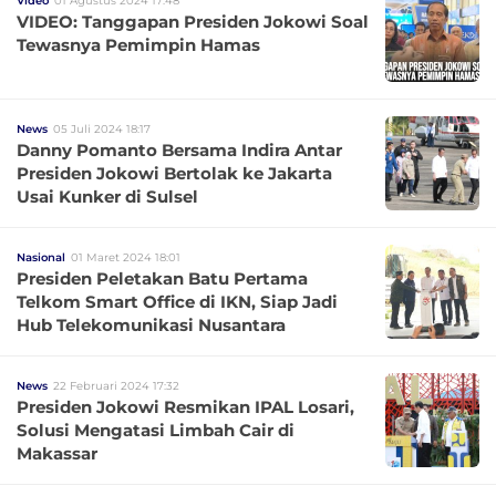
Video
01 Agustus 2024 17:48
VIDEO: Tanggapan Presiden Jokowi Soal
Tewasnya Pemimpin Hamas
News
05 Juli 2024 18:17
Danny Pomanto Bersama Indira Antar
Presiden Jokowi Bertolak ke Jakarta
Usai Kunker di Sulsel
Nasional
01 Maret 2024 18:01
Presiden Peletakan Batu Pertama
Telkom Smart Office di IKN, Siap Jadi
Hub Telekomunikasi Nusantara
News
22 Februari 2024 17:32
Presiden Jokowi Resmikan IPAL Losari,
Solusi Mengatasi Limbah Cair di
Makassar