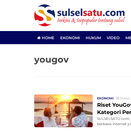
HOME
EKONOMI
HUKUM
VIDEO
ME
yougov
EKONOMI
18 Maret 
Riset YouG
Kategori Per
SULSELSATU.com, JA
berbasis internet y