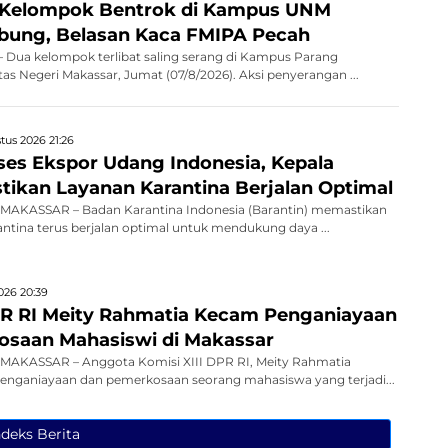
 Kelompok Bentrok di Kampus UNM
bung, Belasan Kaca FMIPA Pecah
Dua kelompok terlibat saling serang di Kampus Parang
as Negeri Makassar, Jumat (07/8/2026). Aksi penyerangan ...
tus 2026 21:26
kses Ekspor Udang Indonesia, Kepala
stikan Layanan Karantina Berjalan Optimal
AKASSAR – Badan Karantina Indonesia (Barantin) memastikan
antina terus berjalan optimal untuk mendukung daya ...
026 20:39
R RI Meity Rahmatia Kecam Penganiayaan
saan Mahasiswi di Makassar
AKASSAR – Anggota Komisi XIII DPR RI, Meity Rahmatia
nganiayaan dan pemerkosaan seorang mahasiswa yang terjadi...
ndeks Berita