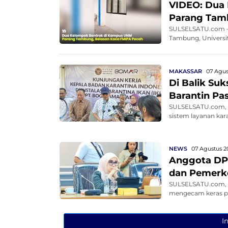
VIDEO: Dua
Parang Tam
SULSELSATU.com – 
Tambung, Universit
MAKASSAR
07 Agus
Di Balik Su
Barantin Pa
SULSELSATU.com, M
sistem layanan kar
NEWS
07 Agustus 2
Anggota DP
dan Pemerko
SULSELSATU.com, M
mengecam keras pe
I