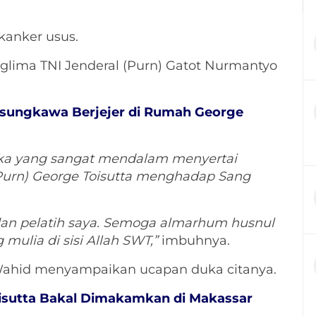
kanker usus.
glima TNI Jenderal (Purn) Gatot Nurmantyo
sungkawa Berjejer di Rumah George
. Duka yang sangat mendalam menyertai
Purn) George Toisutta menghadap Sang
u dan pelatih saya. Semoga almarhum husnul
ulia di sisi Allah SWT,”
imbuhnya.
 Wahid menyampaikan ucapan duka citanya.
sutta Bakal Dimakamkan di Makassar