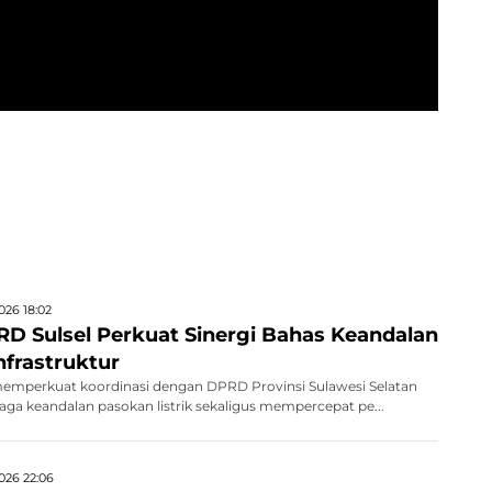
026 18:02
D Sulsel Perkuat Sinergi Bahas Keandalan
Infrastruktur
memperkuat koordinasi dengan DPRD Provinsi Sulawesi Selatan
jaga keandalan pasokan listrik sekaligus mempercepat pe...
026 22:06