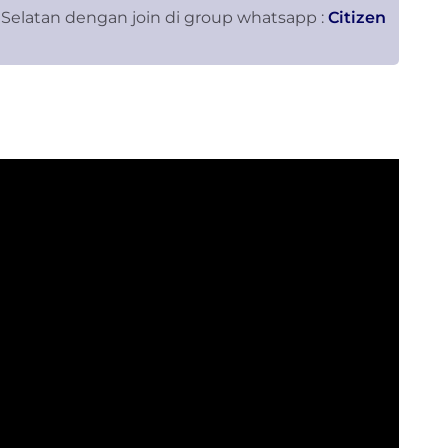
 Selatan dengan join di group whatsapp :
Citizen