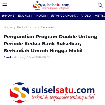
HOME
EKONOMI
HUKUM
TANGGAPAN'TA
VIDEO
METRO
Home
Berita Utama
Ekonomi
Pengundian Program Double Untung
Periode Kedua Bank Sulselbar,
Berhadiah Umroh Hingga Mobil
Asrul
Minggu, 16 Juni 2019 08:00