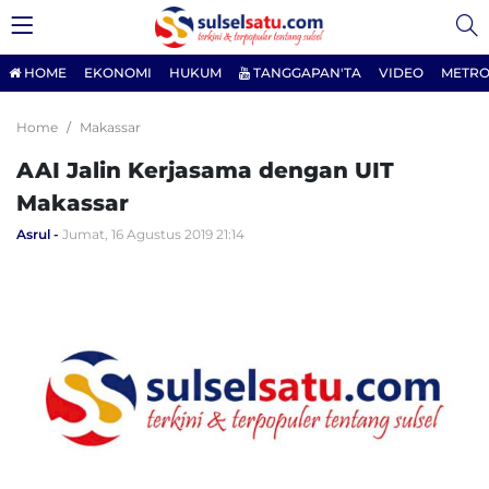
HOME
EKONOMI
HUKUM
TANGGAPAN'TA
VIDEO
METRO
Home
Makassar
AAI Jalin Kerjasama dengan UIT
Makassar
Asrul
Jumat, 16 Agustus 2019 21:14