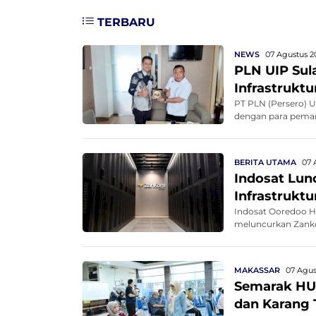
TERBARU
NEWS
07 Agustus 2
PLN UIP Sul
Infrastruktu
PT PLN (Persero) 
dengan para pema
i...
BERITA UTAMA
07 
Indosat Lun
Infrastruktur
Indosat Ooredoo H
meluncurkan Zankor
MAKASSAR
07 Agus
Semarak HUT
dan Karang 