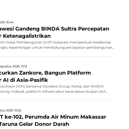
026 16:44
awesi Gandeng BINDA Sultra Percepatan
r Ketenagalistrikan
Unit Induk Pembangunan (UIP) Sulawesi memperkuat kolaborasi
ngku kepentingan untuk mendukung percepatan pembangunan
Agustus 2026 15:12
curkan Zankore, Bangun Platform
 AI di Asia-Pasifik
utchison (IOH) bersama Ooredoo Group, Nokia, dan NVIDIA
e by Indosat, platform infrastruktur kecerdasan buatan (Art...
tus 2026 15:02
 ke-102, Perumda Air Minum Makassar
Taruna Gelar Donor Darah