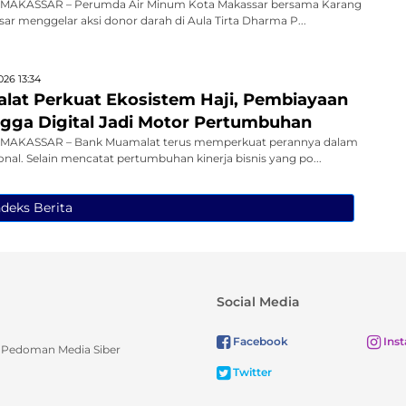
MAKASSAR – Perumda Air Minum Kota Makassar bersama Karang
ar menggelar aksi donor darah di Aula Tirta Dharma P...
026 13:34
at Perkuat Ekosistem Haji, Pembiayaan
ingga Digital Jadi Motor Pertumbuhan
MAKASSAR – Bank Muamalat terus memperkuat perannya dalam
onal. Selain mencatat pertumbuhan kinerja bisnis yang po...
ndeks Berita
Social Media
Facebook
Ins
Pedoman Media Siber
Twitter