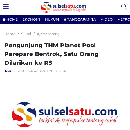
HOME
EKONOMI
HUKUM
TANGGAPAN'TA
VIDEO
METRO
Home
Sulsel
Ajattapareng
Pengunjung THM Planet Pool
Parepare Bentrok, Satu Orang
Dilarikan ke RS
Asrul
Sabtu, 24 Agustus 2019 15:54