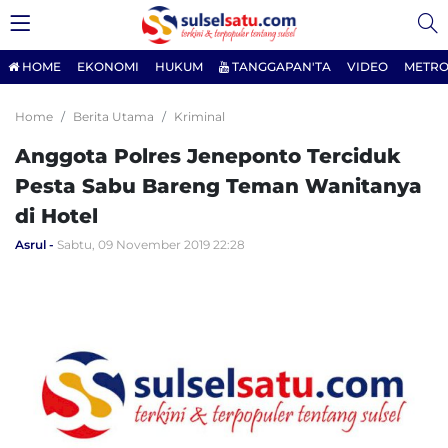
HOME
EKONOMI
HUKUM
TANGGAPAN'TA
VIDEO
METRO
Home
Berita Utama
Kriminal
Anggota Polres Jeneponto Terciduk
Pesta Sabu Bareng Teman Wanitanya
di Hotel
Asrul
Sabtu, 09 November 2019 22:28