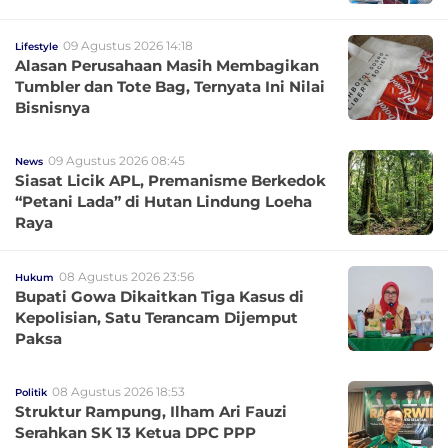
09 Agustus 2026 14:18
Lifestyle
Alasan Perusahaan Masih Membagikan
Tumbler dan Tote Bag, Ternyata Ini Nilai
Bisnisnya
09 Agustus 2026 08:45
News
Siasat Licik APL, Premanisme Berkedok
“Petani Lada” di Hutan Lindung Loeha
Raya
08 Agustus 2026 23:56
Hukum
Bupati Gowa Dikaitkan Tiga Kasus di
Kepolisian, Satu Terancam Dijemput
Paksa
08 Agustus 2026 18:53
Politik
Struktur Rampung, Ilham Ari Fauzi
Serahkan SK 13 Ketua DPC PPP