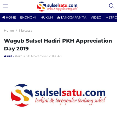
HOME
EKONOMI
HUKUM
TANGGAPAN'TA
VIDEO
METRO
Home
Makassar
Wagub Sulsel Hadiri PKH Appreciation
Day 2019
Asrul
Kamis, 28 November 2019 14:21