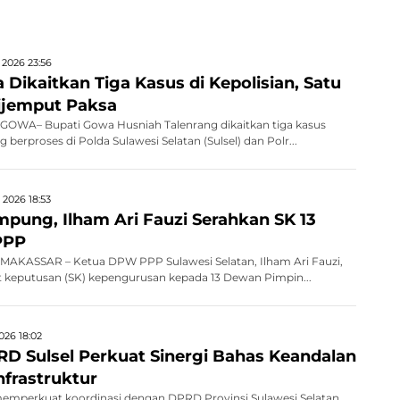
 2026 23:56
Dikaitkan Tiga Kasus di Kepolisian, Satu
ijemput Paksa
OWA– Bupati Gowa Husniah Talenrang dikaitkan tiga kasus
erproses di Polda Sulawesi Selatan (Sulsel) dan Polr...
 2026 18:53
mpung, Ilham Ari Fauzi Serahkan SK 13
PPP
AKASSAR – Ketua DPW PPP Sulawesi Selatan, Ilham Ari Fauzi,
 keputusan (SK) kepengurusan kepada 13 Dewan Pimpin...
026 18:02
D Sulsel Perkuat Sinergi Bahas Keandalan
Infrastruktur
memperkuat koordinasi dengan DPRD Provinsi Sulawesi Selatan