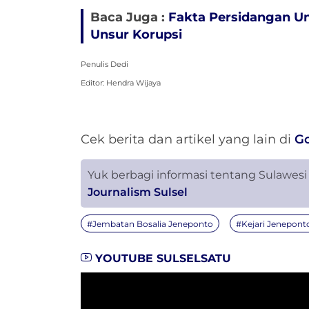
Baca Juga :
Fakta Persidangan U
Unsur Korupsi
Penulis Dedi
Editor: Hendra Wijaya
Cek berita dan artikel yang lain di
G
Yuk berbagi informasi tentang Sulawesi
Journalism Sulsel
#Jembatan Bosalia Jeneponto
#Kejari Jenepont
YOUTUBE SULSELSATU