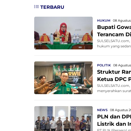
TERBARU
HUKUM
08 Agustus
Bupati Gowa 
Terancam D
SULSELSATU.com, G
hukum yang sedang b
POLITIK
08 Agustus
Struktur Ra
Ketua DPC 
SULSELSATU.com, M
menyerahkan surat
NEWS
08 Agustus 2
PLN dan DPR
Listrik dan 
PT PLN (Persero) 