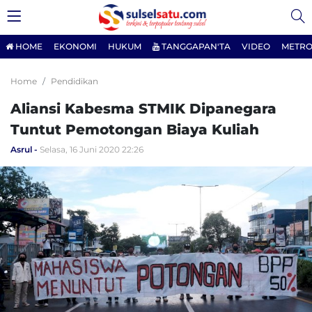
HOME
EKONOMI
HUKUM
TANGGAPAN'TA
VIDEO
METRO
Home
Pendidikan
Aliansi Kabesma STMIK Dipanegara
Tuntut Pemotongan Biaya Kuliah
Asrul
Selasa, 16 Juni 2020 22:26