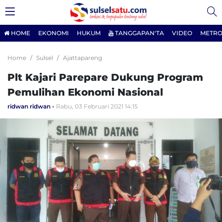
HOME
EKONOMI
HUKUM
TANGGAPAN'TA
VIDEO
METRO
Home
Sulsel
Ajattapareng
Plt Kajari Parepare Dukung Program
Pemulihan Ekonomi Nasional
ridwan ridwan
Rabu, 03 Februari 2021 14:15