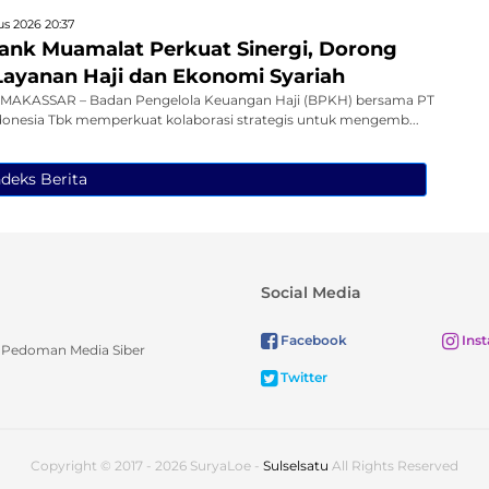
s 2026 20:37
nk Muamalat Perkuat Sinergi, Dorong
 Layanan Haji dan Ekonomi Syariah
MAKASSAR – Badan Pengelola Keuangan Haji (BPKH) bersama PT
onesia Tbk memperkuat kolaborasi strategis untuk mengemb...
ndeks Berita
Social Media
Facebook
Ins
Pedoman Media Siber
Twitter
Copyright © 2017 - 2026 SuryaLoe -
Sulselsatu
All Rights Reserved