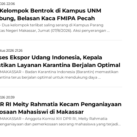
026 22:06
 Kelompok Bentrok di Kampus UNM
bung, Belasan Kaca FMIPA Pecah
Dua kelompok terlibat saling serang di Kampus Parang
as Negeri Makassar, Jumat (07/8/2026). Aksi penyerangan ...
tus 2026 21:26
kses Ekspor Udang Indonesia, Kepala
stikan Layanan Karantina Berjalan Optimal
AKASSAR – Badan Karantina Indonesia (Barantin) memastikan
antina terus berjalan optimal untuk mendukung daya ...
026 20:39
R RI Meity Rahmatia Kecam Penganiayaan
saan Mahasiswi di Makassar
AKASSAR – Anggota Komisi XIII DPR RI, Meity Rahmatia
nganiayaan dan pemerkosaan seorang mahasiswa yang terjadi...