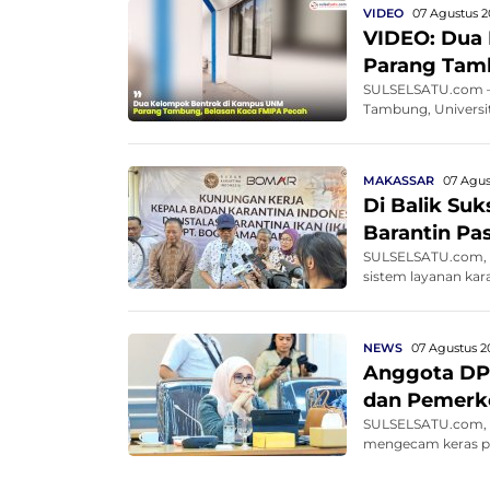
VIDEO
07 Agustus 2
VIDEO: Dua
Parang Tam
SULSELSATU.com – 
Tambung, Universit
MAKASSAR
07 Agus
Di Balik Su
Barantin Pa
SULSELSATU.com, M
sistem layanan kar
NEWS
07 Agustus 2
Anggota DP
dan Pemerko
SULSELSATU.com, M
mengecam keras pe