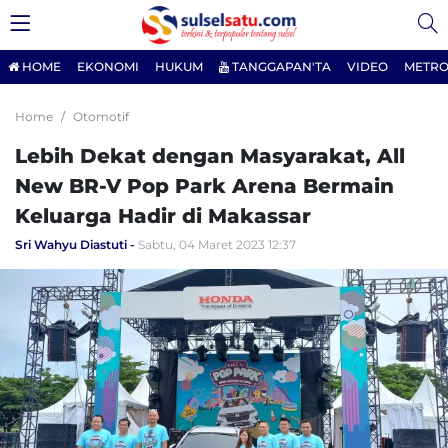
HOME
EKONOMI
HUKUM
TANGGAPAN'TA
VIDEO
METRO
Home
Otomotif
Lebih Dekat dengan Masyarakat, All
New BR-V Pop Park Arena Bermain
Keluarga Hadir di Makassar
Sri Wahyu Diastuti
Sabtu, 04 Maret 2023 12:37