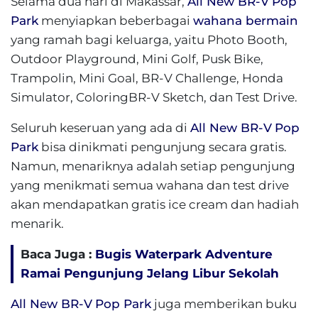
Selama dua hari di Makassar,
All New BR-V
Pop
Park
menyiapkan beberbagai
wahana bermain
yang ramah bagi keluarga, yaitu Photo Booth,
Outdoor Playground, Mini Golf, Pusk Bike,
Trampolin, Mini Goal, BR-V Challenge, Honda
Simulator, ColoringBR-V Sketch, dan Test Drive.
Seluruh keseruan yang ada di
All New BR-V
Pop
Park
bisa dinikmati pengunjung secara gratis.
Namun, menariknya adalah setiap pengunjung
yang menikmati semua wahana dan test drive
akan mendapatkan gratis ice cream dan hadiah
menarik.
Baca Juga :
Bugis Waterpark Adventure
Ramai Pengunjung Jelang Libur Sekolah
All New BR-V
Pop Park
juga memberikan buku