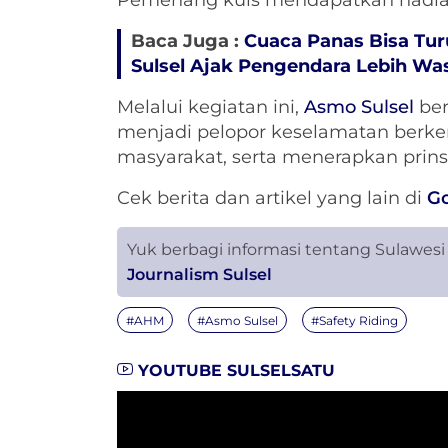
Pemenang kuis mendapatkan hadiah
Baca Juga :
Cuaca Panas Bisa Tu
Sulsel Ajak Pengendara Lebih Wa
Melalui kegiatan ini,
Asmo Sulsel
ber
menjadi pelopor keselamatan berken
masyarakat, serta menerapkan prins
Cek berita dan artikel yang lain di
G
Yuk berbagi informasi tentang Sulawesi
Journalism Sulsel
#AHM
#Asmo Sulsel
#Safety Riding
YOUTUBE SULSELSATU