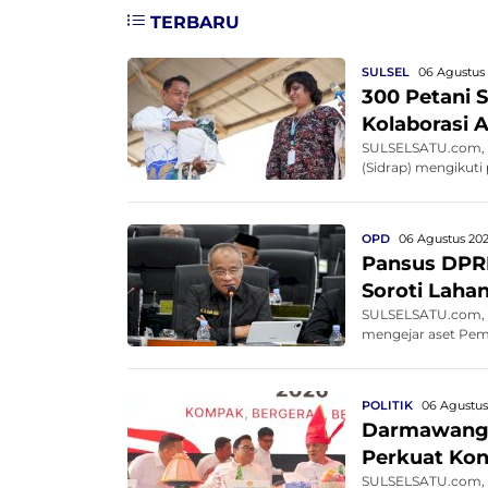
TERBARU
SULSEL
06 Agustus 
300 Petani S
Kolaborasi 
SULSELSATU.com, S
(Sidrap) mengikuti
OPD
06 Agustus 202
Pansus DPRD
Soroti Lahan
SULSELSATU.com, M
mengejar aset Pemp
POLITIK
06 Agustus 
Darmawangsy
Perkuat Kon
SULSELSATU.com, 