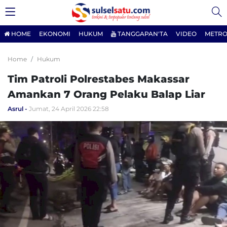
HOME
EKONOMI
HUKUM
TANGGAPAN'TA
VIDEO
METRO
Home
Hukum
Tim Patroli Polrestabes Makassar
Amankan 7 Orang Pelaku Balap Liar
Asrul
Jumat, 24 April 2026 22:58