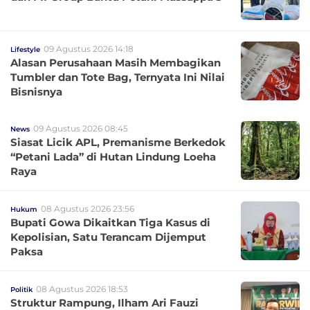
09 Agustus 2026 14:18
Lifestyle
Alasan Perusahaan Masih Membagikan
Tumbler dan Tote Bag, Ternyata Ini Nilai
Bisnisnya
09 Agustus 2026 08:45
News
Siasat Licik APL, Premanisme Berkedok
“Petani Lada” di Hutan Lindung Loeha
Raya
08 Agustus 2026 23:56
Hukum
Bupati Gowa Dikaitkan Tiga Kasus di
Kepolisian, Satu Terancam Dijemput
Paksa
08 Agustus 2026 18:53
Politik
Struktur Rampung, Ilham Ari Fauzi