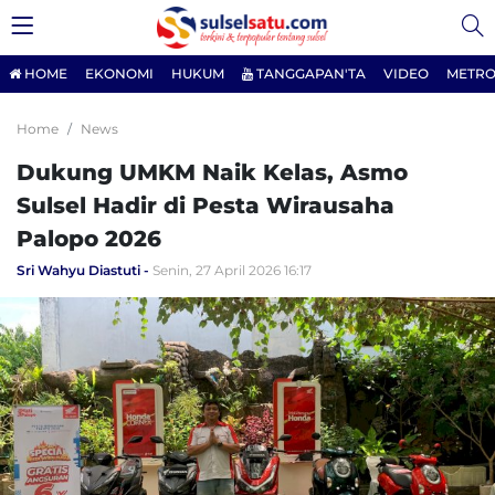
HOME
EKONOMI
HUKUM
TANGGAPAN'TA
VIDEO
METRO
Home
News
Dukung UMKM Naik Kelas, Asmo
Sulsel Hadir di Pesta Wirausaha
Palopo 2026
Sri Wahyu Diastuti
Senin, 27 April 2026 16:17