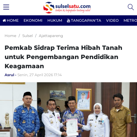
HOME
EKONOMI
HUKUM
TANGGAPAN'TA
VIDEO
METRO
Home
Sulsel
Ajattapareng
Pemkab Sidrap Terima Hibah Tanah
untuk Pengembangan Pendidikan
Keagamaan
Asrul
Senin, 27 April 2026 17:14