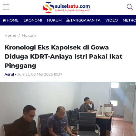
HOME
EKONOMI
HUKUM
TANGGAPAN'TA
VIDEO
METRO
Home
Hukum
Kronologi Eks Kapolsek di Gowa
Diduga KDRT-Aniaya Istri Pakai Ikat
Pinggang
Asrul
Jumat, 08 Mei 2026 19:37