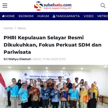
HOME
EKONOMI
HUKUM
TANGGAPAN'TA
VIDEO
METRO
Home
News
PHRI Kepulauan Selayar Resmi
Dikukuhkan, Fokus Perkuat SDM dan
Pariwisata
Sri Wahyu Diastuti
Senin, 11 Mei 2026 12:03