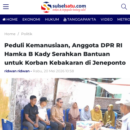
HOME
EKONOMI
HUKUM
TANGGAPAN'TA
VIDEO
METRO
Home
Politik
Peduli Kemanusiaan, Anggota DPR RI
Hamka B Kady Serahkan Bantuan
untuk Korban Kebakaran di Jeneponto
ridwan ridwan
Rabu, 20 Mei 2026 10:58