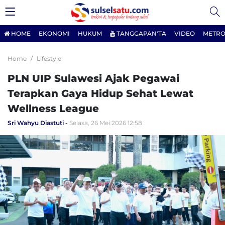
HOME
EKONOMI
HUKUM
TANGGAPAN'TA
VIDEO
METRO
Home
Lifestyle
PLN UIP Sulawesi Ajak Pegawai
Terapkan Gaya Hidup Sehat Lewat
Wellness League
Sri Wahyu Diastuti
Selasa, 26 Mei 2026 12:58