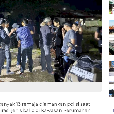
anyak 13 remaja diamankan polisi saat
ras) jenis ballo di kawasan Perumahan