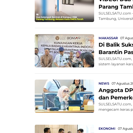
Parang Tam
SULSELSATU.com – 
Tambung, Universit
MAKASSAR
07 Agus
Di Balik Su
Barantin Pa
SULSELSATU.com, M
sistem layanan kar
NEWS
07 Agustus 2
Anggota DP
dan Pemerko
SULSELSATU.com, M
mengecam keras pe
EKONOMI
07 Agustu