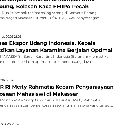
bung, Belasan Kaca FMIPA Pecah
Dua kelompok terlibat saling serang di Kampus Parang
as Negeri Makassar, Jumat (07/8/2026). Aksi penyerangan ...
tus 2026 21:26
kses Ekspor Udang Indonesia, Kepala
stikan Layanan Karantina Berjalan Optimal
AKASSAR – Badan Karantina Indonesia (Barantin) memastikan
antina terus berjalan optimal untuk mendukung daya ...
026 20:39
R RI Meity Rahmatia Kecam Penganiayaan
saan Mahasiswi di Makassar
AKASSAR – Anggota Komisi XIII DPR RI, Meity Rahmatia
nganiayaan dan pemerkosaan seorang mahasiswa yang terjadi...
s 2026 20:37