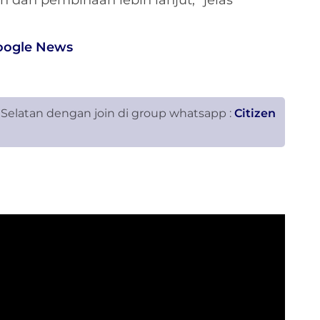
dan pembinaan lebih lanjut,” jelas
oogle News
 Selatan dengan join di group whatsapp :
Citizen