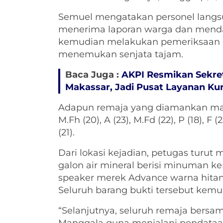
Semuel mengatakan personel langsu
menerima laporan warga dan mendap
kemudian melakukan pemeriksaan 
menemukan senjata tajam.
Baca Juga :
AKPI Resmikan Sekret
Makassar, Jadi Pusat Layanan Ku
Adapun remaja yang diamankan masin
M.Fh (20), A (23), M.Fd (22), P (18), F (22
(21).
Dari lokasi kejadian, petugas turu
galon air mineral berisi minuman kera
speaker merek Advance warna hita
Seluruh barang bukti tersebut kem
“Selanjutnya, seluruh remaja bersa