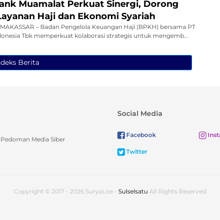
nk Muamalat Perkuat Sinergi, Dorong
 Layanan Haji dan Ekonomi Syariah
MAKASSAR – Badan Pengelola Keuangan Haji (BPKH) bersama PT
onesia Tbk memperkuat kolaborasi strategis untuk mengemb...
ndeks Berita
Social Media
Facebook
Ins
Pedoman Media Siber
Twitter
Copyright © 2017 - 2026 SuryaLoe -
Sulselsatu
All Rights Reserved