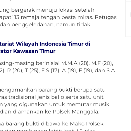
ng bergerak menuju lokasi setelah
ati 13 remaja tengah pesta miras. Petugas
dan penggeledahan, namun tidak
ariat Wilayah Indonesia Timur di
rator Kawasan Timur
g-masing berinisial M.M.A (28), M.F (20),
), R (20), T (25), E.S (17), A (19), F (19), dan S.A
t mengamankan barang bukti berupa satu
s tradisional jenis ballo serta satu unit
m yang digunakan untuk memutar musik.
udian diamankan ke Polsek Manggala.
ma barang bukti dibawa ke Mako Polsek