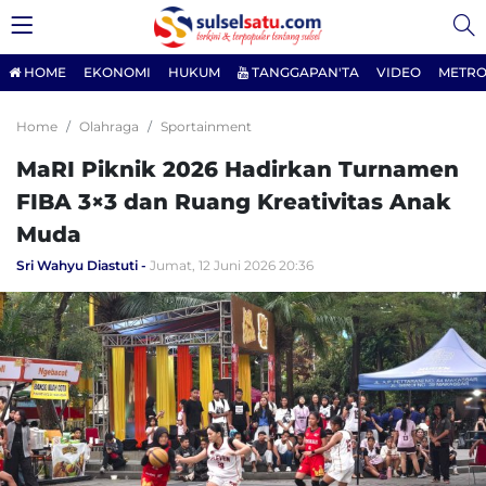
HOME
EKONOMI
HUKUM
TANGGAPAN'TA
VIDEO
METRO
Home
Olahraga
Sportainment
MaRI Piknik 2026 Hadirkan Turnamen
FIBA 3×3 dan Ruang Kreativitas Anak
Muda
Sri Wahyu Diastuti
Jumat, 12 Juni 2026 20:36