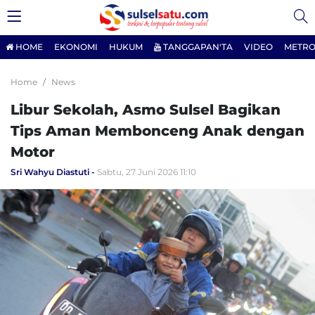
HOME
EKONOMI
HUKUM
TANGGAPAN'TA
VIDEO
METRO
Home
News
Libur Sekolah, Asmo Sulsel Bagikan
Tips Aman Membonceng Anak dengan
Motor
Sri Wahyu Diastuti
Sabtu, 27 Juni 2026 11:10