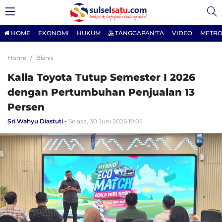
HOME
EKONOMI
HUKUM
TANGGAPAN'TA
VIDEO
METRO
Home
Bisnis
Kalla Toyota Tutup Semester I 2026
dengan Pertumbuhan Penjualan 13
Persen
Sri Wahyu Diastuti
Selasa, 30 Juni 2026 19:05