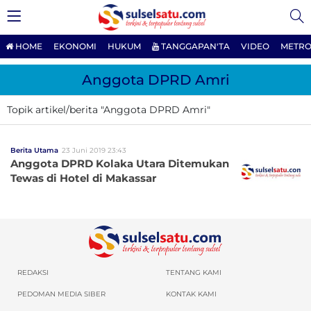
HOME
EKONOMI
HUKUM
TANGGAPAN'TA
VIDEO
METRO
Anggota DPRD Amri
Topik artikel/berita "Anggota DPRD Amri"
Berita Utama
23 Juni 2019 23:43
Anggota DPRD Kolaka Utara Ditemukan
Tewas di Hotel di Makassar
REDAKSI
TENTANG KAMI
PEDOMAN MEDIA SIBER
KONTAK KAMI