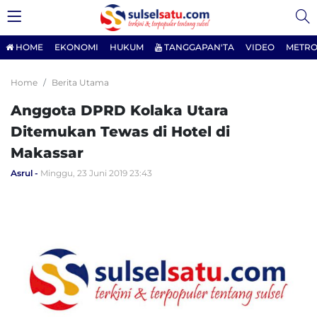
HOME
EKONOMI
HUKUM
TANGGAPAN'TA
VIDEO
METRO
Home
Berita Utama
Anggota DPRD Kolaka Utara
Ditemukan Tewas di Hotel di
Makassar
Asrul
Minggu, 23 Juni 2019 23:43